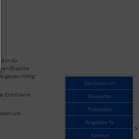
dich für
heren Branche
s genau richtig!
Servicetermin
e Einblicke in
Newsletter
Probefahrt
lialen und
Angebote %
Karriere