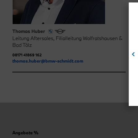
Thomas Huber
Leitung Aftersales, Filialleitung Wolfratshausen &
Bad Tölz
08171 41869 162
thomas.huber@bmw-schmidt.com
Angebote %