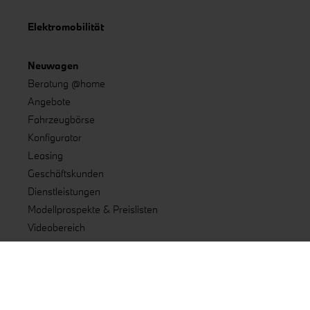
Elektromobilität
Neuwagen
Beratung @home
Angebote
Fahrzeugbörse
Konfigurator
Leasing
Geschäftskunden
Dienstleistungen
Modellprospekte & Preislisten
Videobereich
Ansprechpartner
Gebrauchtwagen
Beratung @home