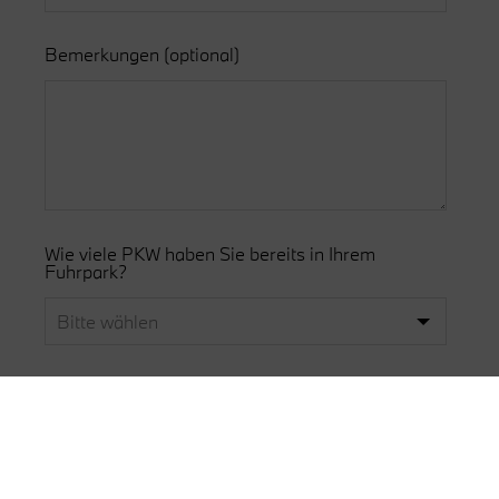
Bemerkungen
(optional)
Wie viele PKW haben Sie bereits in Ihrem
Fuhrpark?
Sind Sie bereits BMW Businesskunde?
ja
nein