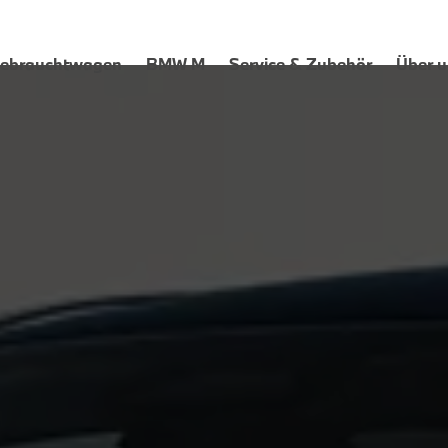
ebrauchtwagen
BMW M
Service & Zubehör
Über u