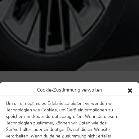
Cookie-Zustimmung verwalten
Um dir ein optimales Erlebnis zu bieten, verwenden wir
Technologien wie Cookies, um Geräteinformationen zu
uring.
speichern und/oder darauf zuzugreifen. Wenn du diesen
Technologien zustimmst, können wir Daten wie das
Surfverhalten oder eindeutige IDs auf dieser Website
verarbeiten. Wenn du deine Zustimmung nicht erteilst