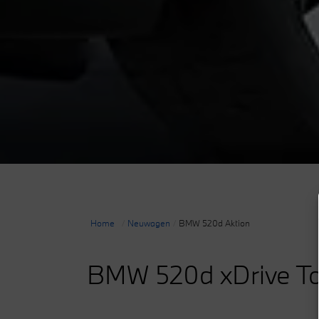
Home
/
Neuwagen
/
BMW 520d Aktion
BMW 520d xDrive To