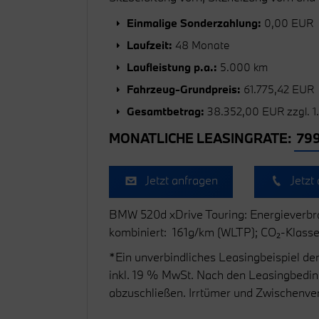
Einmalige Sonderzahlung:
0,00 EUR
Laufzeit:
48 Monate
Laufleistung p.a.:
5.000 km
Fahrzeug-Grundpreis:
61.775,42 EUR
Gesamtbetrag:
38.352,00 EUR zzgl. 1
MONATLICHE LEASINGRATE:
799
Jetzt anfragen
Jetzt 
BMW 520d xDrive Touring: Energieverbra
kombiniert: 161g/km (WLTP); CO₂-Klasse(n)
*Ein unverbindliches Leasingbeispiel d
inkl. 19 % MwSt. Nach den Leasingbeding
abzuschließen. Irrtümer und Zwischenve