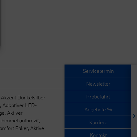
Servicetermin
Newsletter
Probefahrt
M Akzent Dunkelsilber
, Adaptiver LED-
Angebote %
e, Aktiver
himmel anthrazit,
Karriere
mfort Paket, Aktive
Kontakt