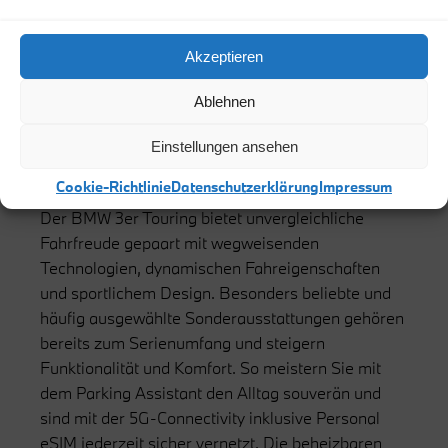
Home
/
Neuwagen
/
Neuwagen-Angebote
/
BMW 3er
Akzeptieren
THE 3
Ablehnen
Einstellungen ansehen
JETZT LEASEN.
Cookie-Richtlinie
Datenschutzerklärung
Impressum
Der BMW 3er Touring bietet unvergleichliche
Fahrfreude gepaart mit wegweisenden
Technologien, dynamischen Fahreigenschaften
und sportlichem Design. Besonders beliebte und
häufig ausgewählte Sonderausstattungen gehören
bereits zum Serienumfang und steigern
Funktionalität und Komfort. So meistern Sie mit
dem Parking Assistant den Alltag souverän und
sind mit der 5G-Connectivity inklusive Personal
eSIM jederzeit sicher vernetzt. Die beheizbaren