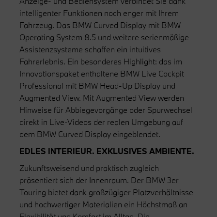
Anzeige- und Bediensystem verbindet Sie dank
intelligenter Funktionen noch enger mit Ihrem
Fahrzeug. Das BMW Curved Display mit BMW
Operating System 8.5 und weitere serienmäßige
Assistenzsysteme schaffen ein intuitives
Fahrerlebnis. Ein besonderes Highlight: das im
Innovationspaket enthaltene BMW Live Cockpit
Professional mit BMW Head-Up Display und
Augmented View. Mit Augmented View werden
Hinweise für Abbiegevorgänge oder Spurwechsel
direkt in Live-Videos der realen Umgebung auf
dem BMW Curved Display eingeblendet.
EDLES INTERIEUR. EXKLUSIVES AMBIENTE.
Zukunftsweisend und praktisch zugleich
präsentiert sich der Innenraum. Der BMW 3er
Touring bietet dank großzügiger Platzverhältnisse
und hochwertiger Materialien ein Höchstmaß an
Flexibilität und Komfort im Alltag. Die