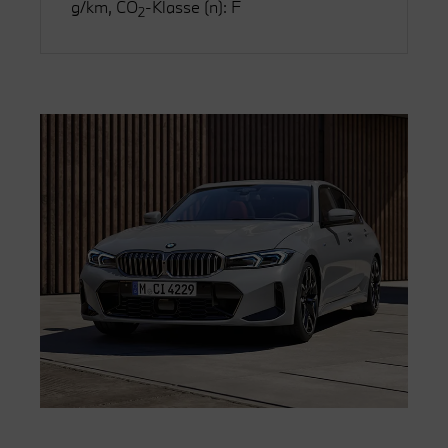
g/km, CO
-Klasse (n): F
2