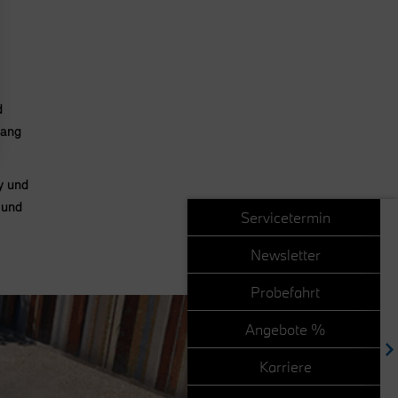
d
fang
y und
 und
Servicetermin
Newsletter
Probefahrt
Angebote %
Karriere