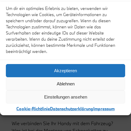
Um dir ein optimales Erlebnis zu bieten, verwenden wir
Technologien wie Cookies, um Geräteinformationen zu
speichern und/oder darauf zuzugreifen. Wenn du diesen
Technologien zustimmst, können wir Daten wie das
Surfverhalten oder eindeutige IDs auf dieser Website
verarbeiten. Wenn du deine Zustimmung nicht erteilst oder
zurückziehst, können bestimmte Merkmale und Funktionen
beeinträchtigt werden.
Home
/
AHMS erklärtMINI
Akzeptieren
DAS AHMS ERKLÄRT.
Ablehnen
WISSENSWERTES ZU
MINI.
Einstellungen ansehen
Cookie-Richtlinie
Datenschutzerklärung
Impressum
Wie verbinden Sie Ihr Handy mit dem Fahrzeug?
Was ist bei der Montage von Schneeketten zu